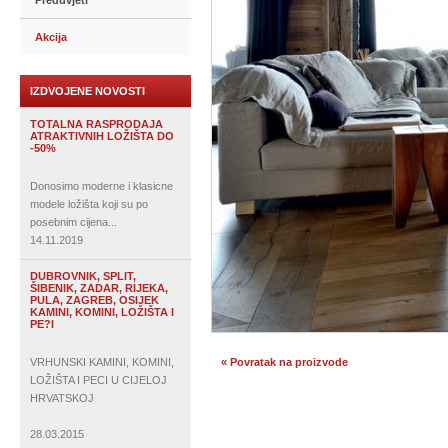
Preduvjeti
Akcija
IZDVOJENE NOVOSTI
TOTALNA RASPRODAJA
ATRAKTIVNIH LOŽIŠTA DO
-50%
Donosimo moderne i klasicne
modele ložišta koji su po
posebnim cijena...
14.11.2019
DUBROVNIK, SPLIT,
ŠIBENIK, ZADAR, RIJEKA,
PULA, ZAGREB, OSIJEK
KAMINI, KOMINI, LOŽIŠTA I
PE?I
VRHUNSKI KAMINI, KOMINI,
« Povratak na proizvode
LOŽIŠTA I PECI U CIJELOJ
HRVATSKOJ
28.03.2015