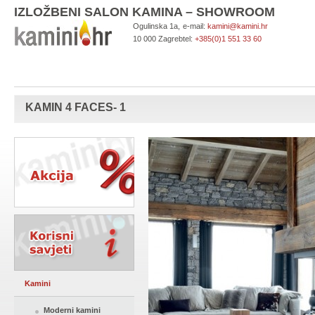
IZLOŽBENI SALON KAMINA – SHOWROOM
Ogulinska 1a,
e-mail:
kamini@kamini.hr
10 000 Zagreb
tel:
+385(0)1 551 33 60
KAMIN 4 FACES- 1
Kamini
Moderni kamini