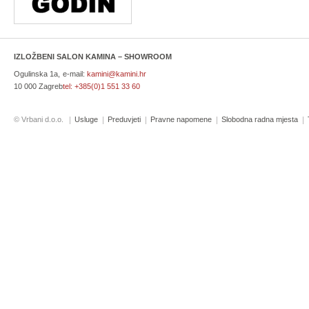
IZLOŽBENI SALON KAMINA – SHOWROOM
Ogulinska 1a,
e-mail:
kamini@kamini.hr
10 000 Zagreb
tel:
+385(0)1 551 33 60
© Vrbani d.o.o.
Usluge
Preduvjeti
Pravne napomene
Slobodna radna mjesta