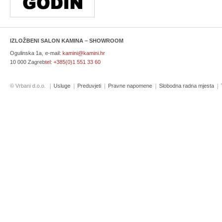
IZLOŽBENI SALON KAMINA – SHOWROOM
Ogulinska 1a,
e-mail:
kamini@kamini.hr
10 000 Zagreb
tel:
+385(0)1 551 33 60
© Vrbani d.o.o.
Usluge
Preduvjeti
Pravne napomene
Slobodna radna mjesta