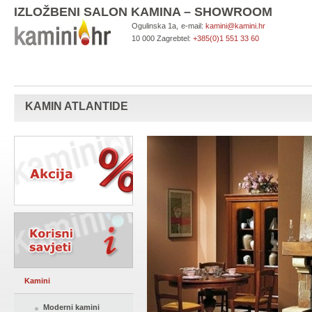
IZLOŽBENI SALON KAMINA – SHOWROOM
Ogulinska 1a,
e-mail:
kamini@kamini.hr
10 000 Zagreb
tel:
+385(0)1 551 33 60
KAMIN ATLANTIDE
Kamini
Moderni kamini