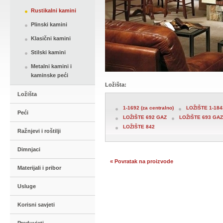
Rustikalni kamini
Plinski kamini
Klasični kamini
Stilski kamini
Metalni kamini i
kaminske peći
Ložišta:
Ložišta
1-1692 (za centralno)
LOŽIŠTE 1-1843
Peći
LOŽIŠTE 692 GAZ
LOŽIŠTE 693 GAZ
LOŽIŠTE 842
Ražnjevi i roštilji
Dimnjaci
« Povratak na proizvode
Materijali i pribor
Usluge
Korisni savjeti