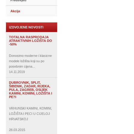
Preduvjeti
Akcija
IZDVOJENE NOVOSTI
TOTALNA RASPRODAJA
ATRAKTIVNIH LOŽIŠTA DO
-50%
Donosimo moderne i klasicne
modele ložišta koji su po
posebnim cijena...
14.11.2019
DUBROVNIK, SPLIT,
ŠIBENIK, ZADAR, RIJEKA,
PULA, ZAGREB, OSIJEK
KAMINI, KOMINI, LOŽIŠTA I
PE?I
VRHUNSKI KAMINI, KOMINI,
LOŽIŠTA I PECI U CIJELOJ
HRVATSKOJ
28.03.2015