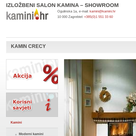
IZLOŽBENI SALON KAMINA – SHOWROOM
Ogulinska 1a,
e-mail:
kamini@kamini.hr
10 000 Zagreb
tel:
+385(0)1 551 33 60
KAMIN CRECY
Kamini
Moderni kamini