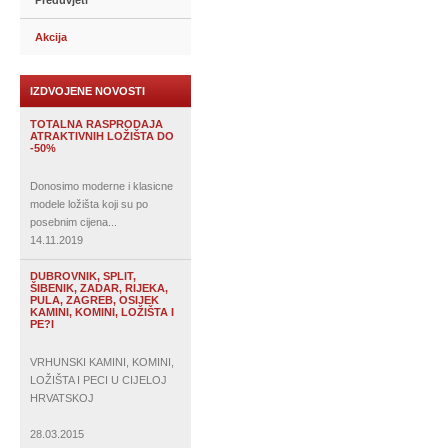
Preduvjeti
Akcija
IZDVOJENE NOVOSTI
TOTALNA RASPRODAJA
ATRAKTIVNIH LOŽIŠTA DO
-50%
Donosimo moderne i klasicne
modele ložišta koji su po
posebnim cijena...
14.11.2019
DUBROVNIK, SPLIT,
ŠIBENIK, ZADAR, RIJEKA,
PULA, ZAGREB, OSIJEK
KAMINI, KOMINI, LOŽIŠTA I
PE?I
VRHUNSKI KAMINI, KOMINI,
LOŽIŠTA I PECI U CIJELOJ
HRVATSKOJ
28.03.2015