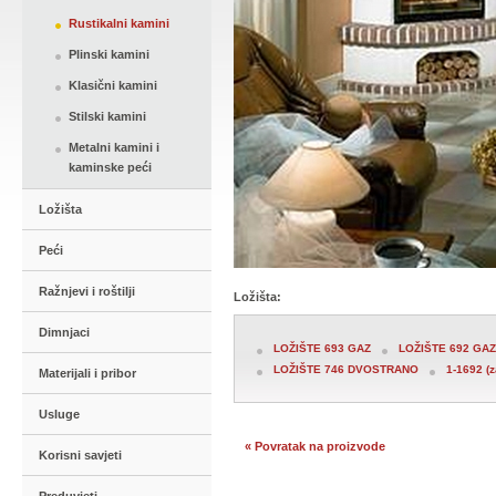
Rustikalni kamini
Plinski kamini
Klasični kamini
Stilski kamini
Metalni kamini i
kaminske peći
Ložišta
Peći
Ražnjevi i roštilji
Ložišta:
Dimnjaci
LOŽIŠTE 693 GAZ
LOŽIŠTE 692 GAZ
LOŽIŠTE 746 DVOSTRANO
1-1692 (z
Materijali i pribor
Usluge
« Povratak na proizvode
Korisni savjeti