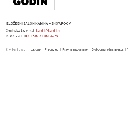
IZLOŽBENI SALON KAMINA – SHOWROOM
Ogulinska 1a,
e-mail:
kamini@kamini.hr
10 000 Zagreb
tel:
+385(0)1 551 33 60
© Vrbani d.o.o.
Usluge
Preduvjeti
Pravne napomene
Slobodna radna mjesta