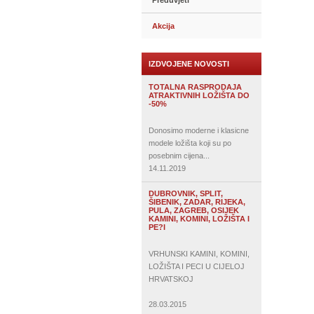
Preduvjeti
Akcija
IZDVOJENE NOVOSTI
TOTALNA RASPRODAJA
ATRAKTIVNIH LOŽIŠTA DO
-50%
Donosimo moderne i klasicne
modele ložišta koji su po
posebnim cijena...
14.11.2019
DUBROVNIK, SPLIT,
ŠIBENIK, ZADAR, RIJEKA,
PULA, ZAGREB, OSIJEK
KAMINI, KOMINI, LOŽIŠTA I
PE?I
VRHUNSKI KAMINI, KOMINI,
LOŽIŠTA I PECI U CIJELOJ
HRVATSKOJ
28.03.2015