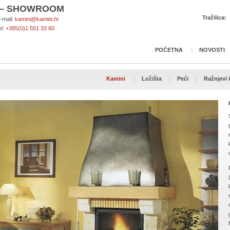
A – SHOWROOM
Tražilica:
-mail:
kamini@kamini.hr
el:
+385(0)1 551 33 60
POČETNA
NOVOSTI
Kamini
Ložišta
Peći
Ražnjevi i 