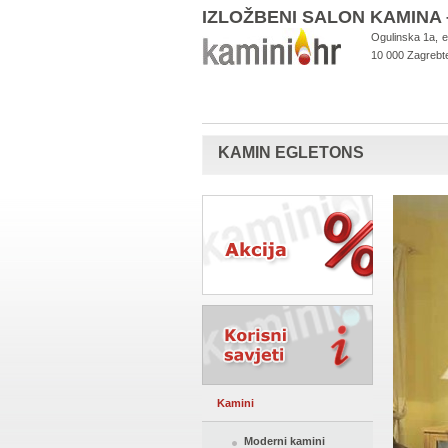
IZLOŽBENI SALON KAMIN
Ogulinska 1a,
e
10 000 Zagreb
t
KAMIN EGLETONS
Kamini
Moderni kamini