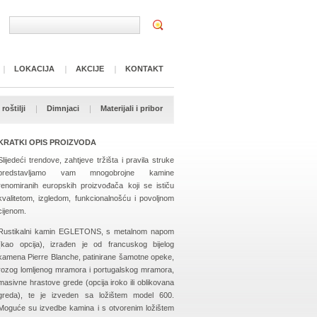
LOKACIJA
AKCIJE
KONTAKT
roštilji
Dimnjaci
Materijali i pribor
KRATKI OPIS PROIZVODA
Slijedeći trendove, zahtjeve tržišta i pravila struke
predstavljamo vam mnogobrojne kamine
renomiranih europskih proizvođača koji se ističu
kvalitetom, izgledom, funkcionalnošću i povoljnom
cijenom.
Rustikalni kamin EGLETONS, s metalnom napom
(kao opcija), izrađen je od francuskog bijelog
kamena Pierre Blanche, patinirane šamotne opeke,
rozog lomljenog mramora i portugalskog mramora,
masivne hrastove grede (opcija iroko ili oblikovana
greda), te je izveden sa ložištem model 600.
Moguće su izvedbe kamina i s otvorenim ložištem