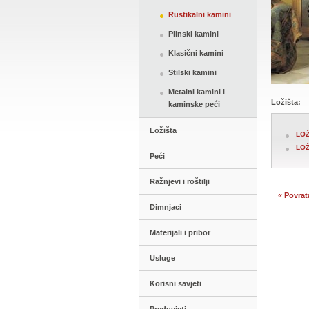
Rustikalni kamini
Plinski kamini
Klasični kamini
Stilski kamini
Metalni kamini i
Ložišta:
kaminske peći
Ložišta
LOŽ
LOŽ
Peći
Ražnjevi i roštilji
« Povrat
Dimnjaci
Materijali i pribor
Usluge
Korisni savjeti