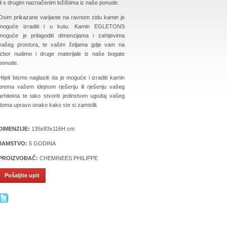
ili s drugim naznačenim ložištima iz naše ponude.
Osim prikazane varijante na ravnom zidu kamin je
moguće izraditi i u kutu. Kamin EGLETONS
moguće je prilagoditi dimenzijama i zahtjevima
vašeg prostora, te vašim željama gdje vam na
izbor nudimo i druge materijale iz naše bogate
ponude.
Htjeli bismo naglasiti da je moguće i izraditi kamin
prema vašem idejnom rješenju ili rješenju vašeg
arhitekta te tako stvoriti jedinstven ugođaj vašeg
doma upravo onako kako ste si zamislili.
DIMENZIJE:
135x83x116H cm
JAMSTVO:
5 GODINA
PROIZVOĐAČ:
CHEMINEES PHILIPPE
Pošaljite upit