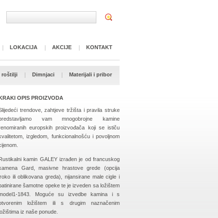
LOKACIJA
AKCIJE
KONTAKT
roštilji
Dimnjaci
Materijali i pribor
KRAKI OPIS PROIZVODA
Slijedeći trendove, zahtjeve tržišta i pravila struke
predstavljamo vam mnogobrojne kamine
renomiranih europskih proizvođača koji se ističu
kvalitetom, izgledom, funkcionalnošću i povoljnom
cijenom.
Rustikalni kamin GALEY izrađen je od francuskog
kamena Gard, masivne hrastove grede (opcija
iroko ili oblikovana greda), nijansirane male cigle i
patinirane šamotne opeke te je izveden sa ložištem
model1-1843. Moguće su izvedbe kamina i s
otvorenim ložištem ili s drugim naznačenim
ložištima iz naše ponude.