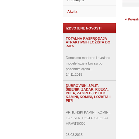
Preduvjeti
Akcija
« Povrat
IZDVOJENE NOVOSTI
TOTALNA RASPRODAJA
ATRAKTIVNIH LOŽIŠTA DO
-50%
Donosimo moderne i klasicne
modele ložišta koji su po
posebnim cijena...
14.11.2019
DUBROVNIK, SPLIT,
ŠIBENIK, ZADAR, RIJEKA,
PULA, ZAGREB, OSIJEK
KAMINI, KOMINI, LOŽIŠTA I
PE?I
VRHUNSKI KAMINI, KOMINI,
LOŽIŠTA I PECI U CIJELOJ
HRVATSKOJ
28.03.2015