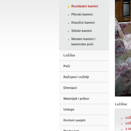
Rustikalni kamini
Plinski kamini
Klasični kamini
Stilski kamini
Metalni kamini i
kaminske peći
Ložišta
Peći
Ražnjevi i roštilji
Dimnjaci
Materijali i pribor
Ložišta:
Usluge
LOŽ
Korisni savjeti
LOŽ
1-1