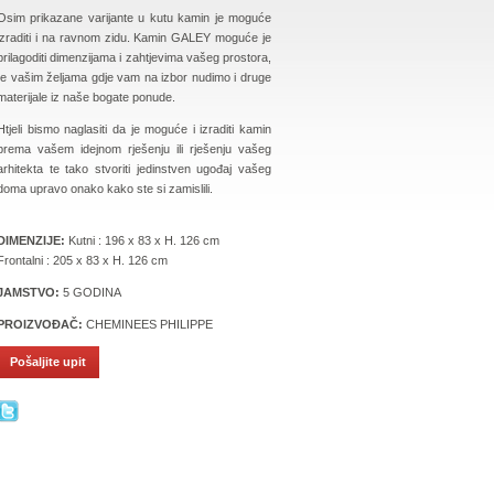
Osim prikazane varijante u kutu kamin je moguće
izraditi i na ravnom zidu. Kamin GALEY moguće je
prilagoditi dimenzijama i zahtjevima vašeg prostora,
te vašim željama gdje vam na izbor nudimo i druge
materijale iz naše bogate ponude.
Htjeli bismo naglasiti da je moguće i izraditi kamin
prema vašem idejnom rješenju ili rješenju vašeg
arhitekta te tako stvoriti jedinstven ugođaj vašeg
doma upravo onako kako ste si zamislili.
DIMENZIJE:
Kutni : 196 x 83 x H. 126 cm
Frontalni : 205 x 83 x H. 126 cm
JAMSTVO:
5 GODINA
PROIZVOĐAČ:
CHEMINEES PHILIPPE
Pošaljite upit