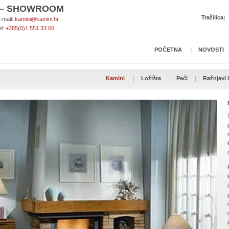
A – SHOWROOM
Tražilica:
-mail:
kamini@kamini.hr
el:
+385(0)1 551 33 60
POČETNA
NOVOSTI
Kamini
Ložišta
Peći
Ražnjevi i 