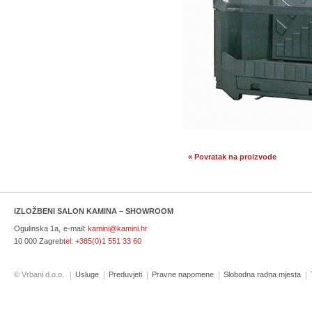
« Povratak na proizvode
IZLOŽBENI SALON KAMINA – SHOWROOM
Ogulinska 1a,
e-mail:
kamini@kamini.hr
10 000 Zagreb
tel:
+385(0)1 551 33 60
© Vrbani d.o.o.
Usluge
Preduvjeti
Pravne napomene
Slobodna radna mjesta