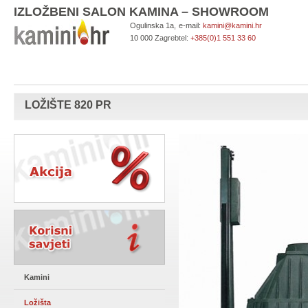
IZLOŽBENI SALON KAMINA – SHOWROOM
Ogulinska 1a,
e-mail:
kamini@kamini.hr
10 000 Zagreb
tel:
+385(0)1 551 33 60
LOŽIŠTE 820 PR
Kamini
Ložišta