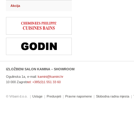
Akcija
IZLOŽBENI SALON KAMINA – SHOWROOM
Ogulinska 1a,
e-mail:
kamini@kamini.hr
10 000 Zagreb
tel:
+385(0)1 551 33 60
© Vrbani d.o.o.
Usluge
Preduvjeti
Pravne napomene
Slobodna radna mjesta