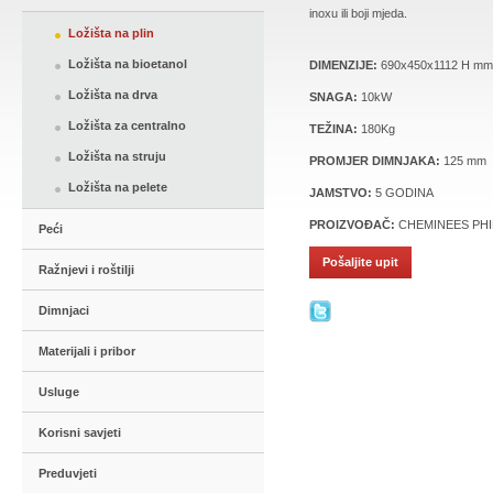
inoxu ili boji mjeda.
Ložišta na plin
Ložišta na bioetanol
DIMENZIJE:
690x450x1112 H mm
Ložišta na drva
SNAGA:
10kW
Ložišta za centralno
TEŽINA:
180Kg
Ložišta na struju
PROMJER DIMNJAKA:
125 mm
Ložišta na pelete
JAMSTVO:
5 GODINA
PROIZVOĐAČ:
CHEMINEES PHI
Peći
Pošaljite upit
Ražnjevi i roštilji
Dimnjaci
Materijali i pribor
Usluge
Korisni savjeti
Preduvjeti