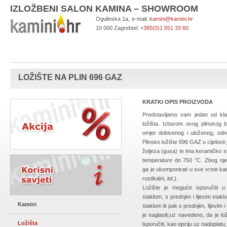
IZLOŽBENI SALON KAMINA – SHOWROOM
Ogulinska 1a,
e-mail:
kamini@kamini.hr
10 000 Zagreb
tel:
+385(0)1 551 33 60
LOŽIŠTE NA PLIN 696 GAZ
KRATKI OPIS PROIZVODA
Predstavljamo vam jedan od klas
ložišta. Izborom ovog plinskog l
omjer dobivenog i uloženog, odno
Plinsko ložište 696 GAZ u cijelosti
željeza (gusa) te ima keramičko st
temperature do 750 °C. Zbog nj
ga je ukomponirati u sve vrste kam
rustikalni, itd.).
Ložište je moguće isporučiti u
staklom, s prednjim i lijevim stak
Kamini
staklom ili pak s prednjim, lijevim
je naglasiti,uz navedeno, da je 
Ložišta
isporučiti, kao opciju uz nadoplatu