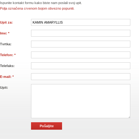
Ispunite kontakt formu kako biste nam poslali svoj upit.
Polja označena crvenom bojom obvezno popuniti.
Upit za:
Ime: *
Tvrtka:
Telefon: *
Telefaks:
E-mail: *
Upit: