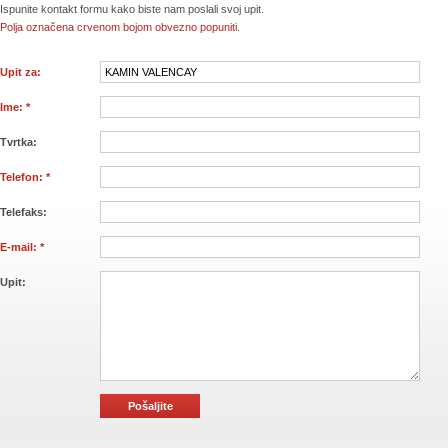
Ispunite kontakt formu kako biste nam poslali svoj upit.
Polja označena crvenom bojom obvezno popuniti.
Upit za:
Ime: *
Tvrtka:
Telefon: *
Telefaks:
E-mail: *
Upit: