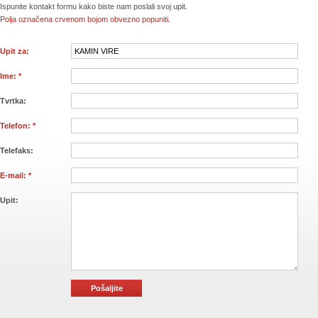
Ispunite kontakt formu kako biste nam poslali svoj upit.
Polja označena crvenom bojom obvezno popuniti.
Upit za:
Ime: *
Tvrtka:
Telefon: *
Telefaks:
E-mail: *
Upit: