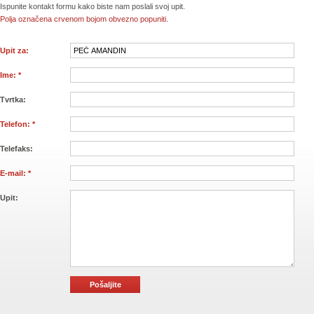
Ispunite kontakt formu kako biste nam poslali svoj upit.
Polja označena crvenom bojom obvezno popuniti.
Upit za:
Ime: *
Tvrtka:
Telefon: *
Telefaks:
E-mail: *
Upit: